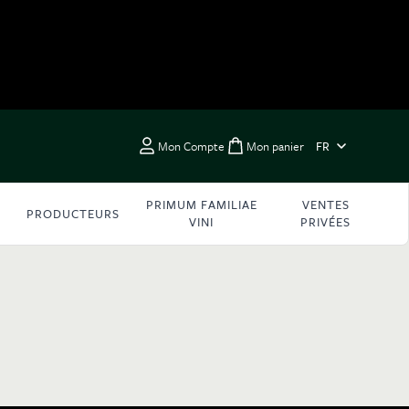
LANGUE
Mon Compte
Mon panier
FR
Toggle minicart, Vous 
PRIMUM FAMILIAE
VENTES
PRODUCTEURS
VINI
PRIVÉES