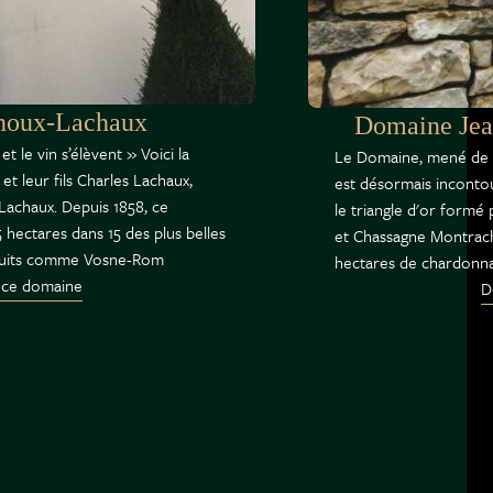
noux-Lachaux
Domaine Jean
 et le vin s’élèvent » Voici la
Le Domaine, mené de ma
et leur fils Charles Lachaux,
est désormais incontou
achaux. Depuis 1858, ce
le triangle d'or formé
5 hectares dans 15 des plus belles
et Chassagne Montrach
 Nuits comme Vosne-Rom
hectares de chardonnay,
 ce domaine
D