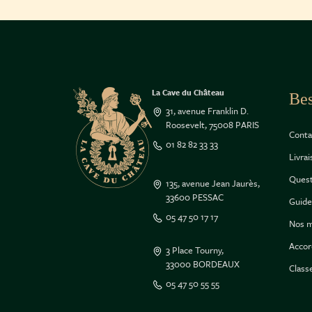
La Cave du Château
Bes
31, avenue Franklin D.
Roosevelt, 75008 PARIS
Conta
01 82 82 33 33
Livra
Quest
135, avenue Jean Jaurès,
33600 PESSAC
Guide
05 47 50 17 17
Nos m
Accor
3 Place Tourny,
33000 BORDEAUX
Class
05 47 50 55 55