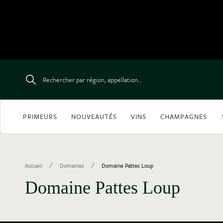
Aller au contenu
Rechercher par région, appellation...
PRIMEURS
NOUVEAUTÉS
VINS
CHAMPAGNES
/
/
Accueil
Domaines
Domaine Pattes Loup
Domaine Pattes Loup