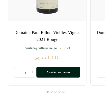
Domaine Paul Pillot, Vieilles Vignes
Domaine
2021 Rouge
Santenay village rouge
75cl
Sa
54,00 €
TTC
Quantité
Quantité
Ajouter au panier
Diminuer la quantité
Augmenter la quantité
Diminu