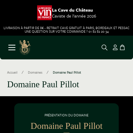
La Cave du Château
Caviste de l'année 2026
LIVRAISON À PARTIR DE 8€ - RETRAIT CAVE GRATUIT À PARIS, BORDEAUX ET PESSAC
UNE QUESTION SUR VOTRE COMMANDE ? 01 82 82 20 34
Aller au contenu
Ouvrir le menu
/
/
Accueil
Domaines
Domaine Paul Pillot
Domaine Paul Pillot
PRÉSENTATION DU DOMAINE
Domaine Paul Pillot