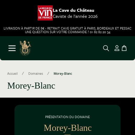
La Cave du Château
Caviste de l'année 2026
LIVRAISON À PARTIR DE 8€ - RETRAIT CAVE GRATUIT À PARIS, BORDEAUX ET PESSAC
UNE QUESTION SUR VOTRE COMMANDE ? 01 82 82 20 34
Aller au contenu
Ouvrir le menu
/
/
Accueil
Domaines
Morey-Blanc
Morey-Blanc
PRÉSENTATION DU DOMAINE
Morey-Blanc