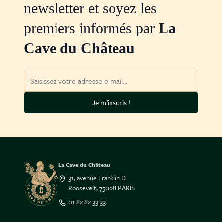
newsletter et soyez les
premiers informés par
La
Cave du Château
Adresse mail
Je m’inscris !
La Cave du Château
31, avenue Franklin D.
Roosevelt, 75008 PARIS
01 82 82 33 33