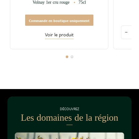
Volnay 1er cru rouge
75cl
V
Commande en boutique uniquement
Quantité
Voir le produit
Diminu
DÉCOUVREZ
Les domaines de la région