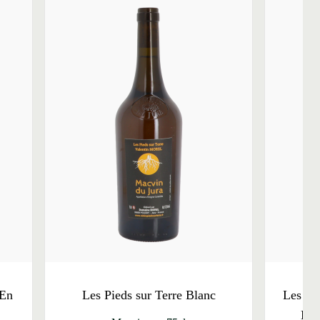
 En
Les Pieds sur Terre Blanc
Les Pi
Boi