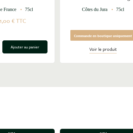
de France
75cl
Côtes du Jura
75cl
1,00 €
TTC
Commande en boutique uniquement
Ajouter au panier
Voir le produit
a quantité
ugmenter la quantité