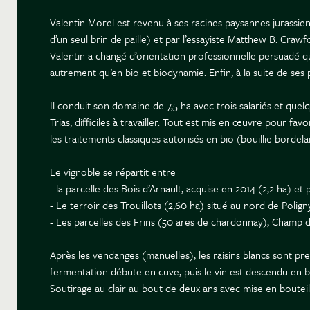
Valentin Morel est revenu à ses racines paysannes jurassi
d’un seul brin de paille) et par l’essayiste Matthew B. Craw
Valentin a changé d’orientation professionnelle persuadé que
autrement qu’en bio et biodynamie. Enfin, à la suite de ses p
Il conduit son domaine de 7,5 ha avec trois salariés et que
Trias, difficiles à travailler. Tout est mis en œuvre pour fa
les traitements classiques autorisés en bio (bouillie bordelai
Le vignoble se répartit entre
- la parcelle des Bois d’Arnault, acquise en 2014 (2,2 ha) e
- Le terroir des Trouillots (2,60 ha) situé au nord de Pol
- Les parcelles des Frins (50 ares de chardonnay), Champ d
Après les vendanges (manuelles), les raisins blancs sont p
fermentation débute en cuve, puis le vin est descendu en ba
Soutirage au clair au bout de deux ans avec mise en bouteille