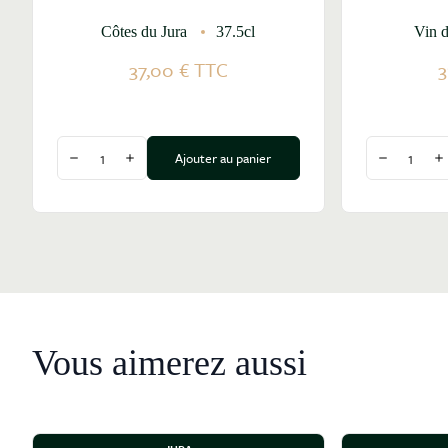
Côtes du Jura
37.5cl
Vin 
37,00 €
TTC
3
Quantité
Quantité
Ajouter au panier
Diminuer la quantité
Augmenter la quantité
Diminuer l
A
Vous aimerez aussi