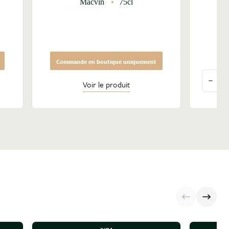
Macvin
75cl
Commande en boutique uniquement
Quantit
Voir le produit
Dimin