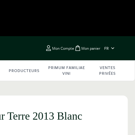
LANGUE
Mon Compte
Mon panier
FR
Toggle minicart, Vous 
PRIMUM FAMILIAE
VENTES
PRODUCTEURS
VINI
PRIVÉES
ur Terre 2013 Blanc