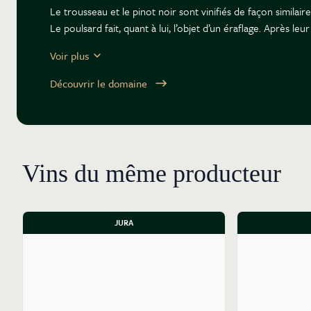
Le trousseau et le pinot noir sont vinifiés de façon similai
Le poulsard fait, quant à lui, l’objet d’un éraflage. Après l
obtenir des lies plus fines.
Voir plus
Les vins de Valentin Morel allient un grand naturel d’expre
Découvrir le domaine
Vins du même producteur
JURA