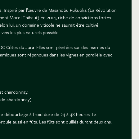
re. Inspiré par l’œuvre de Masanobu Fukuoka (La Révolution
ement Morel-Thibaut) en 2014, riche de convictions fortes.
lon lui, un domaine viticole ne saurait être cultivé
vins les plus naturels possible.
 AOC Côtes-du-Jura. Elles sont plantées sur des marnes du
dynamiques sont répandues dans les vignes en parallèle avec
 et chardonnay.
t de chardonnay).
 Le débourbage à froid dure de 24 à 48 heures. La
oule aussi en fûts. Les fûts sont ouillés durant deux ans.