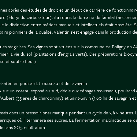
ennes après des études de droit et un début de carrière de fonctionnai
ford (Éloge du carburateur), il a repris le domaine de familial (ancienn
 la distinction entre métiers manuels et intellectuels était obsolète. Se
airs pionniers de la qualité, Valentin s’est engagé dans la production de 
lques stagiaires. Ses vignes sont situées sur la commune de Poligny en
voriser la vie du sol (plantations d’engrais verts). Des préparations bio
se et soufre fleur).
t plantée en poulsard, trousseau et de savagnin.
igny sur un coteau exposé au sud, dédié aux cépages trousseau, poulsard
’Aubert (35 ares de chardonnay) et Saint-Savin (1,60 ha de savagnin e
ressés dans un pressoir pneumatique pendant un cycle de 3 à 5 heures.
rriques où il terminera ses sucres. La fermentation malolactique se dér
 sans SO₂, ni filtration.