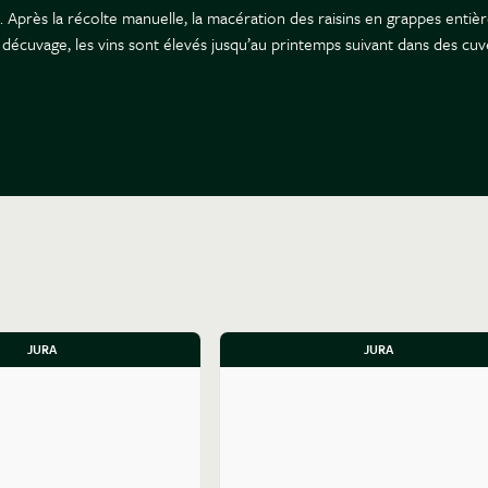
re. Après la récolte manuelle, la macération des raisins en grappes ent
eur décuvage, les vins sont élevés jusqu’au printemps suivant dans des cu
ssion à une précision d’horloger (franc-comtois).
JURA
JURA