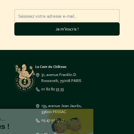
Adresse mail
Je m’inscris !
La Cave du Château
31, avenue Franklin D.
Roosevelt, 75008 PARIS
01 82 82 33 33
135, avenue Jean Jaurès,
33600 PESSAC
Salut c'est nous...
05 47 50 17 17
les Cookies !