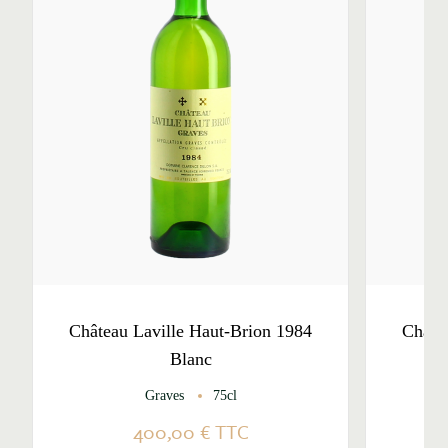
Château Laville Haut-Brion 1984
Châte
Blanc
Graves
75cl
Pe
400,00 €
TTC