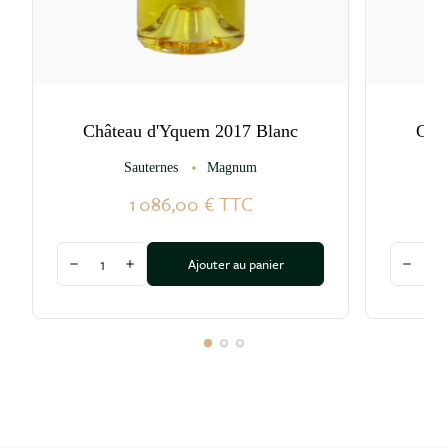
Château d'Yquem 2017 Blanc
Châ
Sauternes
Magnum
1 086,00 €
TTC
Quantité
Quantité
Ajouter au panier
Diminuer la quantité
Augmenter la quantité
Diminu