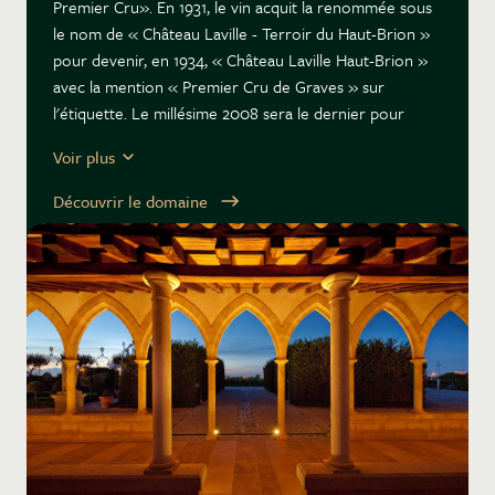
Premier Cru». En 1931, le vin acquit la renommée sous
le nom de « Château Laville - Terroir du Haut-Brion »
pour devenir, en 1934, « Château Laville Haut-Brion »
avec la mention « Premier Cru de Graves » sur
l'étiquette. Le millésime 2008 sera le dernier pour
Château Laville Haut-Brion. Le millésime 2009 relance
Voir plus
la saga de Château La Mission Haut-Brion Blanc.
Découvrir le domaine