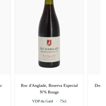
ac
Roc d'Anglade, Reserva Especial
Domai
N°6 Rouge
VDP du Gard
75cl
C