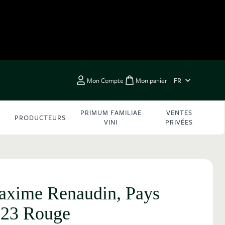
LANGUE
Mon Compte
Mon panier
FR
Toggle minicart, Vous 
PRIMUM FAMILIAE
VENTES
PRODUCTEURS
VINI
PRIVÉES
xime Renaudin, Pays
023 Rouge