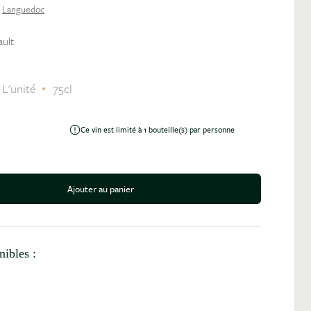
Languedoc
ault
L'unité
75cl
Ce vin est limité à 1 bouteille(s) par personne
Ajouter au panier
antité
nibles :