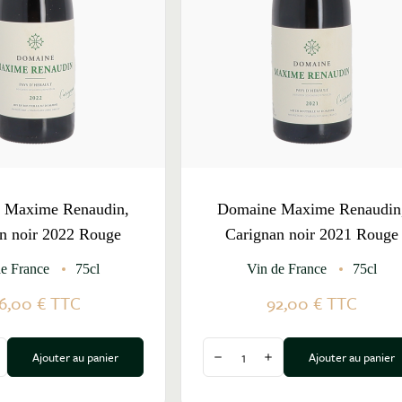
 Maxime Renaudin,
Domaine Maxime Renaudin
n noir 2022 Rouge
Carignan noir 2021 Rouge
de France
75cl
Vin de France
75cl
6,00 €
TTC
92,00 €
TTC
Quantité
Ajouter au panier
Ajouter au panier
a quantité
ugmenter la quantité
Diminuer la quantité
Augmenter la quantité