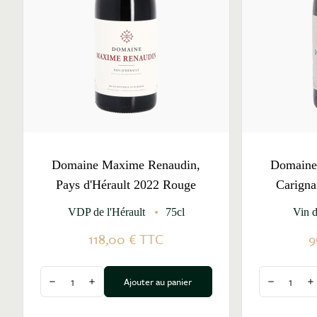
Domaine Maxime Renaudin,
Domaine
Pays d'Hérault 2022 Rouge
Carigna
VDP de l'Hérault
75cl
Vin 
118,00 €
TTC
9
Quantité
Quantité
Ajouter au panier
Diminuer la quantité
Augmenter la quantité
Diminuer l
A