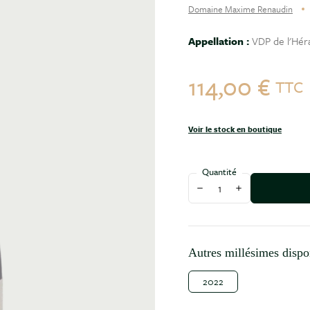
Domaine Maxime Renaudin
Appellation :
VDP de l'Hér
114,00 €
TTC
Voir le stock en boutique
Quantité
Diminuer la quantité
Augmenter la qu
Autres millésimes dispo
2022