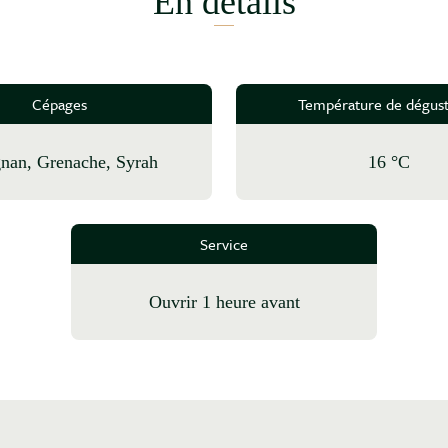
En détails
Cépages
Température de dégust
ignan, Grenache, Syrah
16 °C
Service
Ouvrir 1 heure avant