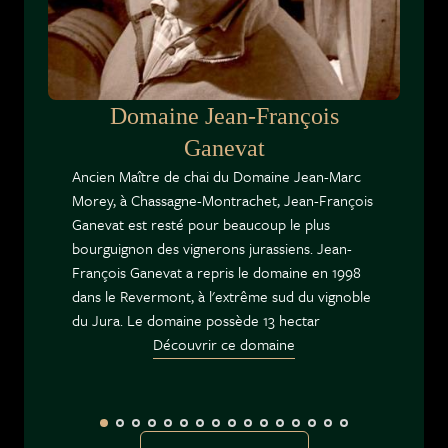
rouge (variété locale de chardonnay). Après le
pressurage suivi d’un léger débourbage une
dose infime de SO₂ est ajoutée puis le vin
fermente avec les levures indigènes et est
Domaine Jean-François
élevé en fûts de 400 l pendant 1 an. La mise en
bouteilles est effectuée selon les mêmes
Ganevat
principes que la cuvée Assemblage. Le vin riche
Ancien Maître de chai du Domaine Jean-Marc
et vineux se révèle concentré et légèrement
Morey, à Chassagne-Montrachet, Jean-François
réducteur. Gras et salin, il dévoilera sa
Ganevat est resté pour beaucoup le plus
complexité sur un poisson grillé ou une
bourguignon des vignerons jurassiens. Jean-
pochouse (recette à base de poissons d’eau
François Ganevat a repris le domaine en 1998
douce).
dans le Revermont, à l'extrême sud du vignoble
du Jura. Le domaine possède 13 hectar
Découvrir ce domaine