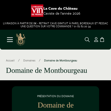
La Cave du Château
Caviste de l'année 2026
LIVRAISON À PARTIR DE 8€ - RETRAIT CAVE GRATUIT À PARIS, BORDEAUX ET PESSAC
UNE QUESTION SUR VOTRE COMMANDE ? 01 82 82 20 34
Aller au contenu
Ouvrir le menu
/
/
Accueil
Domaines
Domaine de Montbourgeau
Domaine de Montbourgeau
PRÉSENTATION DU DOMAINE
Domaine de