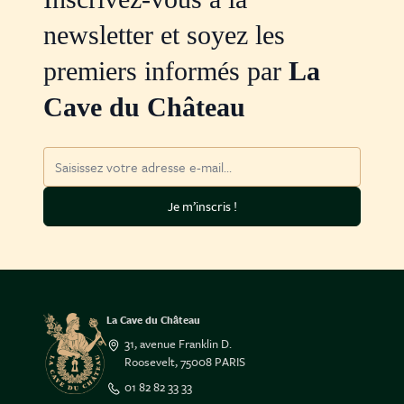
newsletter et soyez les
premiers informés par
La
Cave du Château
Adresse mail
Je m’inscris !
La Cave du Château
31, avenue Franklin D.
Roosevelt, 75008 PARIS
01 82 82 33 33