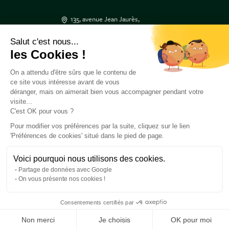
135, avenue Jean Jaurès,
33600 PESSAC
Salut c'est nous...
05 47 50 17 17
les Cookies !
3 Place Tourny,
On a attendu d'être sûrs que le contenu de
33000 BORDEAUX
ce site vous intéresse avant de vous
05 47 50 55 55
déranger, mais on aimerait bien vous accompagner pendant votre
visite...
C'est OK pour vous ?
Besoin d'aide ?
À propos de nous
Pour modifier vos préférences par la suite, cliquez sur le lien
'Préférences de cookies' situé dans le pied de page.
Retrouvez-nous
Voici pourquoi nous utilisons des cookies.
Partage de données avec Google
On vous présente nos cookies !
Pour visiter ce site, vous devez être en âge de consommer de l’alcool dans votre
pays de résidence. L’abus d’alcool est dangereux pour la santé, à consommer avec
Consentements certifiés par
modération.
Conditions générales de ventes
Mentions légales
Non merci
Je choisis
OK pour moi