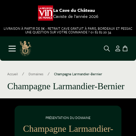
La Cave du Château
Caviste de l'année 2026
LIVRAISON À PARTIR DE 8€ - RETRAIT CAVE GRATUIT À PARIS, BORDEAUX ET PESSAC
UNE QUESTION SUR VOTRE COMMANDE ? 01 82 82 20 34
Aller au contenu
Ouvrir le menu
/
/
Accueil
Domaines
Champagne Larmandier-Bernier
Champagne Larmandier-Bernier
PRÉSENTATION DU DOMAINE
Champagne Larmandier-