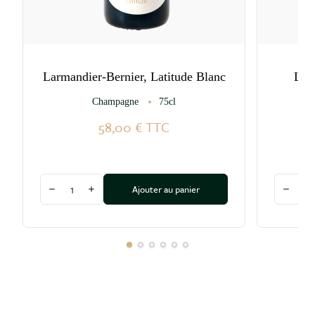
Larmandier-Bernier, Latitude Blanc
Lar
Champagne
75cl
Cha
58,00 €
TTC
Quantité
Quantité
Ajouter au panier
Diminuer la quantité
Augmenter la quantité
Diminu