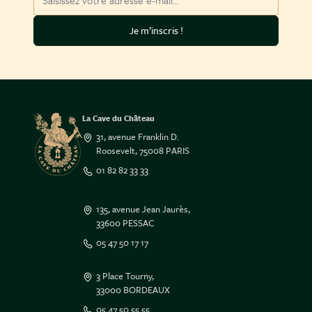
Je m’inscris !
La Cave du Château
31, avenue Franklin D.
Roosevelt, 75008 PARIS
01 82 82 33 33
135, avenue Jean Jaurès,
33600 PESSAC
05 47 50 17 17
3 Place Tourny,
33000 BORDEAUX
05 47 50 55 55