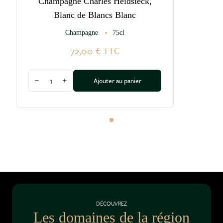
Champagne Charles Heidsieck,
Blanc de Blancs Blanc
Champagne
75cl
72,00 €
TTC
Quantité
Ajouter au panier
Diminuer la quantité
Augmenter la quantité
DÉCOUVREZ
Les domaines de la région