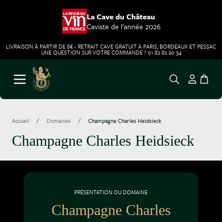
La Cave du Château
Caviste de l'année 2026
LIVRAISON À PARTIR DE 8€ - RETRAIT CAVE GRATUIT À PARIS, BORDEAUX ET PESSAC
UNE QUESTION SUR VOTRE COMMANDE ? 01 82 82 20 34
Aller au contenu
Ouvrir le menu
/
/
Accueil
Domaines
Champagne Charles Heidsieck
Champagne Charles Heidsieck
PRÉSENTATION DU DOMAINE
Champagne Charles