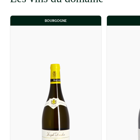
une fraîcheur florale supplémentaire. Le vin repose e
la délicatesse du pinot noir.
BOURGOGNE