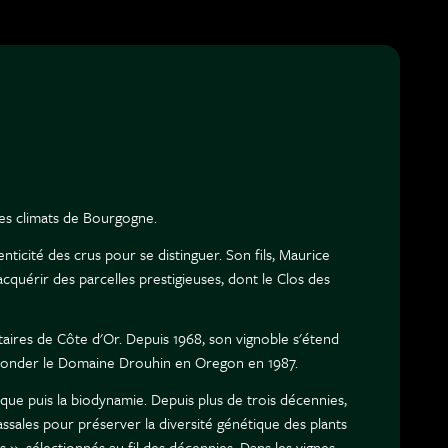
es climats de Bourgogne.
nticité des crus pour se distinguer. Son fils, Maurice
cquérir des parcelles prestigieuses, dont le Clos des
taires de Côte d'Or. Depuis 1968, son vignoble s'étend
 fonder le Domaine Drouhin en Oregon en 1987.
que puis la biodynamie. Depuis plus de trois décennies,
assales pour préserver la diversité génétique des plants
 », sélectionnés au fil des décennies. Dans les vignes,