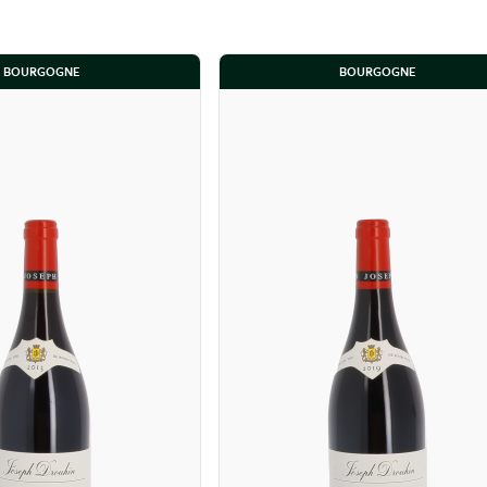
n fûts de chêne français pendant 14 à 18 mois, avec une proportion d
BOURGOGNE
BOURGOGNE