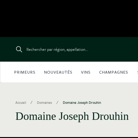
Aller au contenu
Rechercher par région, appellation...
PRIMEURS
NOUVEAUTÉS
VINS
CHAMPAGNES
/
/
Accueil
Domaines
Domaine Joseph Drouhin
Domaine Joseph Drouhin