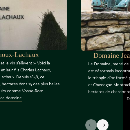
noux-Lachaux
Domaine Jean
 et le vin s’élèvent » Voici la
Le Domaine, mené de ma
et leur fils Charles Lachaux,
est désormais incontou
achaux. Depuis 1858, ce
le triangle d'or formé
5 hectares dans 15 des plus belles
et Chassagne Montrach
 Nuits comme Vosne-Rom
hectares de chardonnay,
 ce domaine
D