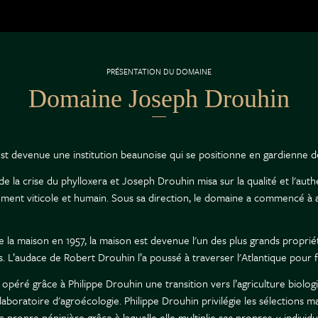
PRÉSENTATION DU DOMAINE
Domaine Joseph Drouhin
t devenue une institution beaunoise qui se positionne en gardienne d
 la crise du phylloxera et Joseph Drouhin misa sur la qualité et l'authe
gement viticole et humain. Sous sa direction, le domaine a commencé à a
de la maison en 1957, la maison est devenue l'un des plus grands proprié
 L’audace de Robert Drouhin l’a poussé à traverser l'Atlantique pour
éré grâce à Philippe Drouhin une transition vers l’agriculture biologi
laboratoire d'agroécologie. Philippe Drouhin privilégie les sélections m
propre pépinière grâce à laquelle elle multiplie ses propres « individus