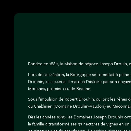
Fondée en 1880, la Maison de négoce Joseph Drouin, es
Lors de sa création, la Bourgogne se remettait à peine de
Drouhin, lui succèda. Il marqua l'histoire par son enga
Mouches, premier cru de Beaune.
Sous l’impulsion de Robert Drouhin, qui prit les rênes 
du Chablisien (Domaine Drouhin-Vaudon) au Mâconnais.
Dès les années 1990, les Domaines Joseph Drouhin ont op
la famille a transformé ses 93 hectares de vignes en un 
de pinot noir et de chardonnay. La maison dispose de sa 