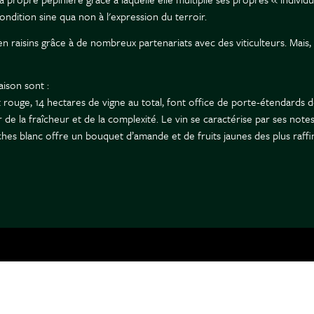
condition sine qua non à l'expression du terroir.
aisins grâce à de nombreux partenariats avec des viticulteurs. Mais, e
ison sont :
rouge, 14 hectares de vigne au total, font office de porte-étendards d
 la fraîcheur et de la complexité. Le vin se caractérise par ses notes
ches blanc offre un bouquet d’amande et de fruits jaunes des plus raff
incluent des parcelles en grands (Les Clos, Vaudésir, Bougros) et prem
que le Corton-Charlemagne constituent les fleurons de la maison.
une des cuvées les plus recherchées de la Maison Joseph Drouhin. La 
 célèbre Richebourg. Un dicton local affirme « aux Petits Monts, on a l
louteux. Fidèle à la philosophie maison, la parcelle est cultivée en agric
r l'écrasement des baies. Véronique Boss-Drouhin, l’œnologue de la mai
surée du soufre. Selon le millésime, elle conserve entre 20 % et 50 % 