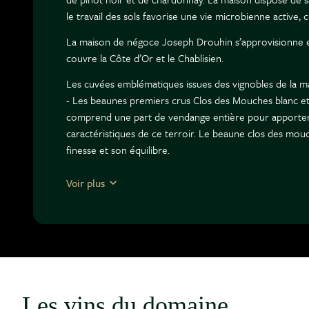
le travail des sols favorise une vie microbienne active, 
La maison de négoce Joseph Drouhin s’approvisionne en r
couvre la Côte d’Or et le Chablisien.
Les cuvées emblématiques issues des vignobles de la ma
- Les beaunes premiers crus Clos des Mouches blanc et 
comprend une part de vendange entière pour apporter de
caractéristiques de ce terroir. Le beaune clos des mou
finesse et son équilibre.
- Les 38 hectares du Domaine Drouhin-Vaudon à Chablis 
Voir plus
caractérisent par leur très belle minéralité.
- Les grands crus Musigny et Griotte-Chambertin ainsi 
- Le vosne-romanée premier cru Les Petits Monts est l'
situé en hauteur sur un promontoire, juste au-dessus du
calcaire, mais il se distingue par son caractère très cail
manuellement dans de petites caisses percées pour évite
Les vins du domaine
contrôle précis des températures et une utilisation me