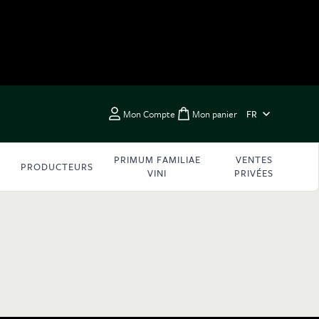
LANGUE
Mon Compte
Mon panier
FR
Toggle minicart, Vous 
PRIMUM FAMILIAE
VENTES
PRODUCTEURS
VINI
PRIVÉES