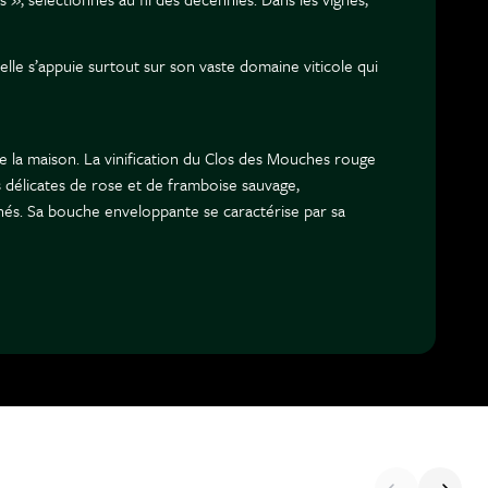
lle s’appuie surtout sur son vaste domaine viticole qui
e la maison. La vinification du Clos des Mouches rouge
 délicates de rose et de framboise sauvage,
inés. Sa bouche enveloppante se caractérise par sa
iers crus (Vaillons, Montmains). Ces chablis se
parcelle couvre seulement 0,39 hectare. Le climat est
e monde à ses pieds ». Le sol est de type argilo-
ulture biodynamique. Les raisins sont récoltés
son, privilégie l'usage de levures indigènes, le
de vendange entière pour apporter de la structure et