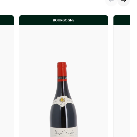
e bois neuf modérée (environ 25 %) pour ne pas masquer
BOURGOGNE