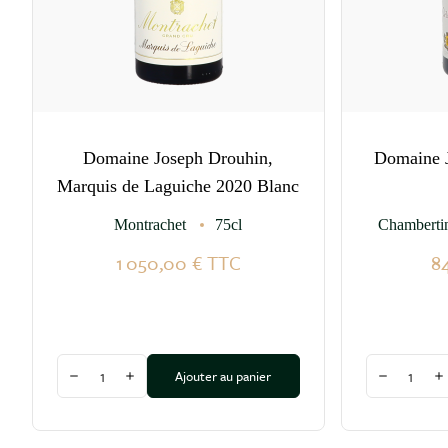
Domaine Joseph Drouhin,
Domaine 
Marquis de Laguiche 2020 Blanc
Montrachet
75cl
Chamberti
1 050,00 €
TTC
8
Quantité
Quantité
Ajouter au panier
Diminuer la quantité
Augmenter la quantité
Diminuer l
A