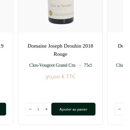
19
Domaine Joseph Drouhin 2018
Domai
Rouge
Clos-Vougeot Grand Cru
75cl
Chambo
311,00 €
TTC
Quantité
Quantit
Ajouter au panier
Diminuer la quantité
Augmenter la quantité
Dimin