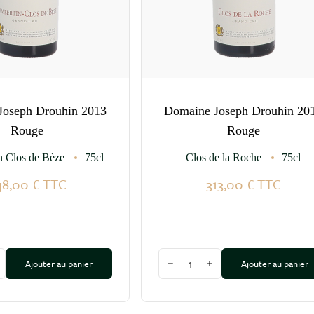
Joseph Drouhin 2013
Domaine Joseph Drouhin 20
Rouge
Rouge
n Clos de Bèze
75cl
Clos de la Roche
75cl
48,00 €
TTC
313,00 €
TTC
Quantité
Ajouter au panier
Ajouter au panier
a quantité
ugmenter la quantité
Diminuer la quantité
Augmenter la quantité