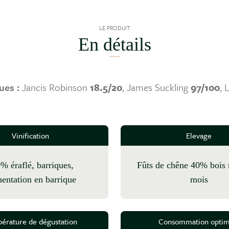
LE PRODUIT
En détails
ues :
Jancis Robinson
18.5/20
, James Suckling
97/100
, 
Vinification
Elevage
fûts de chêne 40% bois neuf , 10
entation en barrique
mois
érature de dégustation
Consommation optim