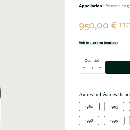
Appellation :
Pessac-Léogn
950,00 €
TT
Voir le stock en boutique
Quantité
Diminuer la quantité
Augmenter la qu
Autres millésimes dispo
1980
1993
1998
1999