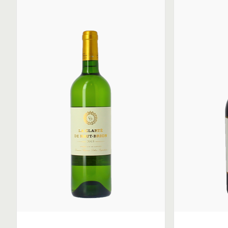
Arnaud III de Pontac élaborait son vin de manière à reconqué
si bien que son nectar fut baptisé « new french claret » par
le roi Charles II d’Angleterre se fit livrer 169 bouteilles de
rare à une époque où le vin était expédié le plus souvent 
En 1666, Arnaud III de Pontac envoya son fils François-Aug
Londres du nom de Pontack’s Head. Ce restaurant épicerie 
talent servait les mets les plus fins (jeunes poussins dans l
au beurre) accompagnés du vin de Haut-Brion. Ce dernier ét
autres crus étaient proposés à 2 shillings. Situé dans Abch
intellectuel de Londres, l’enseigne fréquentée par les gens d
temps connut rapidement un très grand succès. Durant ce de
plusieurs écrivains anglais tels Samuel Pepys ou John Evel
écrits.
Depuis cette époque, le vin de Haut-Brion se distingue par 
rappellent le tabac fin, la suie et la torréfaction. Selon les 
vinificateurs), elles sont dues à la géologie du cru. Paradox
d’un terroir si pauvre que rien d’autre que la vigne ne pour
le philosophe John Locke en 1673.