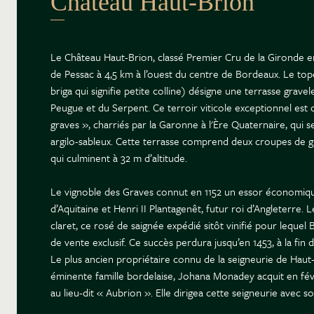
Château Haut-Brion
Le Château Haut-Brion, classé Premier Cru de la Gironde e
de Pessac à 4,5 km à l’ouest du centre de Bordeaux. Le to
briga qui signifie petite colline) désigne une terrasse gravel
Peugue et du Serpent. Ce terroir viticole exceptionnel est c
graves », charriés par la Garonne à l'Ère Quaternaire, qui 
argilo-sableux. Cette terrasse comprend deux croupes de gr
qui culminent à 32 m d’altitude.
Le vignoble des Graves connut en 1152 un essor économiqu
d’Aquitaine et Henri II Plantagenêt, futur roi d’Angleterre. 
claret, ce rosé de saignée expédié sitôt vinifié pour lequel 
de vente exclusif. Ce succès perdura jusqu’en 1453, à la fin
Le plus ancien propriétaire connu de la seigneurie de Haut
éminente famille bordelaise, Johana Monadey acquit en fév
au lieu-dit « Aubrion ». Elle dirigea cette seigneurie avec 