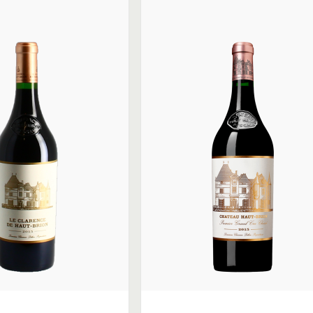
rir le marché anglais. Il y parvint
 la clientèle britannique. En 1660,
 « vin de Hobriono » (sic), chose
en barriques.
uste ouvrir un établissement à
fine tenu par un chef français de
eurs coquilles ou ragoût d’escargots
ait vendu 7 shillings quand les
urch lane au cœur du quartier
e cours et les intellectuels du
rnier tiers du XVIIe siècle,
yn évoquèrent Haut-Brion dans leurs
ses saveurs inimitables qui
spécialistes (pédologues et
alement, la noblesse de ce vin naît
rait y pousser, comme le soulignait