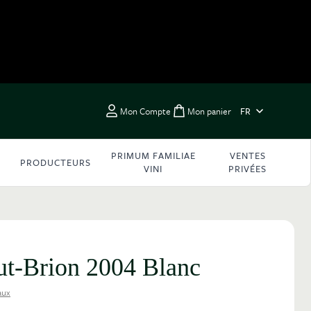
LANGUE
Mon Compte
Mon panier
FR
Toggle minicart, Vous 
PRIMUM FAMILIAE
VENTES
PRODUCTEURS
VINI
PRIVÉES
ut-Brion 2004 Blanc
aux