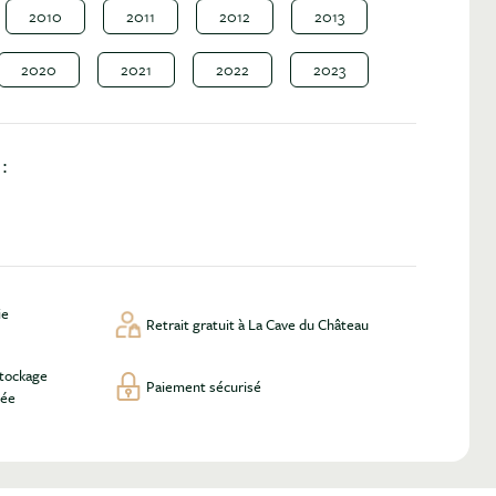
2010
2011
2012
2013
2020
2021
2022
2023
:
ie
Retrait gratuit à La Cave du Château
stockage
Paiement sécurisé
lée