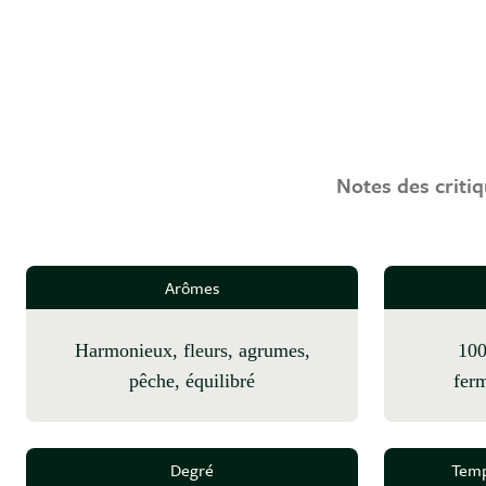
Notes des critiq
Arômes
harmonieux, fleurs, agrumes,
100% éraflé, barriques,
pêche, équilibré
ferm
Degré
Temp