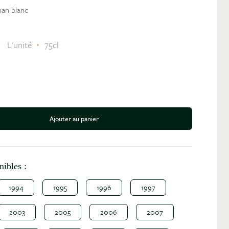
an blanc
C
L'unité
75cl
Ajouter au panier
antité
nibles :
1994
1995
1996
1997
2003
2005
2006
2007