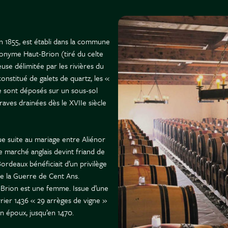
n 1855, est établi dans la commune
ponyme Haut-Brion (tiré du celte
euse délimitée par les rivières du
onstitué de galets de quartz, les «
se sont déposés sur un sous-sol
aves drainées dès le XVIIe siècle
e suite au mariage entre Aliénor
Le marché anglais devint friand de
Bordeaux bénéficiait d’un privilège
 de la Guerre de Cent Ans.
-Brion est une femme. Issue d’une
rier 1436 « 29 arrèges de vigne »
son époux, jusqu’en 1470.