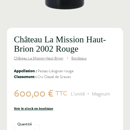
Château La Mission Haut-
Brion 2002 Rouge
Château La Mission Haut-Brion
Bordeaux
Appellation :
Pessac-Léognan rouge
Classement :
Cru Classé de Graves
600,00 €
TTC
L'unité
Magnum
Voir le stock en boutique
Quantité