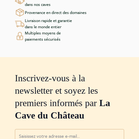
Pour l’anecdote, le Château la Mission Haut-Brion est
dans nos caves
l’un des préférés du critique Robert Parker qui lui
Provenance en direct des domaines
attribua la note maximale de 100/100 à huit reprises.
Livraison rapide et garantie
Les millésimes de La Mission notés 100/100 furent 1955,
dans le monde entier
1959, 1961, 1989, 2000, 2005, 2009 et 2010. Le célèbre
Multiples moyens de
critique américain déclarait en 2012, « J'ai plus de
paiements sécurisés
bouteilles de La Mission-Haut-Brion, dans ma collection
privée, que de n’importe quel autre vin au monde ».
Inscrivez-vous à la
newsletter et soyez les
premiers informés par
La
Cave du Château
Adresse mail