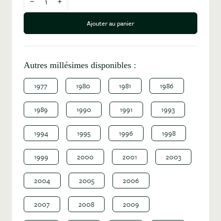
Diminuer la quantité
Augmenter la quantité
Ajouter au panier
Autres millésimes disponibles :
1977
1980
1981
1986
1989
1990
1991
1993
1994
1995
1996
1998
1999
2000
2001
2003
2004
2005
2006
2007
2008
2009