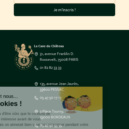
Je m’inscris !
La Cave du Château
31, avenue Franklin D.
Roosevelt, 75008 PARIS
01 82 82 33 33
135, avenue Jean Jaurès,
33600 PESSAC
Salut c'est nous...
05 47 50 17 17
les Cookies !
3 Place Tourny,
On a attendu d'être sûrs que le contenu de
33000 BORDEAUX
ce site vous intéresse avant de vous
05 47 50 55 55
déranger, mais on aimerait bien vous accompagner pendant votre