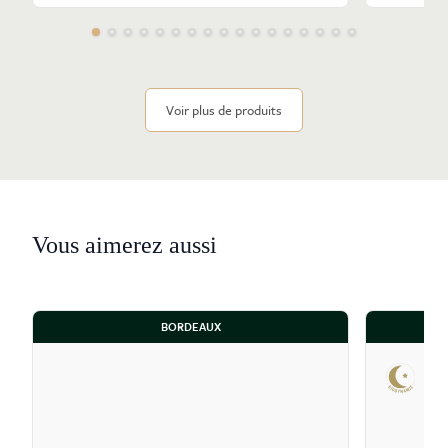
viticole, mutualisée avec le Château Haut-Brion, a
sélectionné des plants dépourvus de viroses dans la
parcelle de collection du domaine, en collaboration
avec l’INRA.
Voir plus de produits
De nos jours, 25 hectares sont plantés en cépages
rouges (45 % de cabernet-sauvignon, 45 % de merlot,
et 10 % de cabernet franc) et un peu plus de 4
hectares en cépages blancs (70 % de sémillon et 30 de
sauvignon). Le vignoble est planté à 10000 pieds/
hectare. Les vignes d’un âge moyen de 30 ans sont
Vous aimerez aussi
taillées en Guyot double. Chaque pied de vigne malade
est remplacé après les vendanges avec une régularité
de métronome. Régulièrement des parcelles sont
BORDEAUX
mises en jachère durant trois ans.
Dès 1927, la production d’un grand blanc sec a
contribué à la renommée du Château La Mission Haut-
Brion. Avec l’acquisition des 2,5 hectares du Clos Laville
en 1928, Frédéric Woltner a pu augmenter la