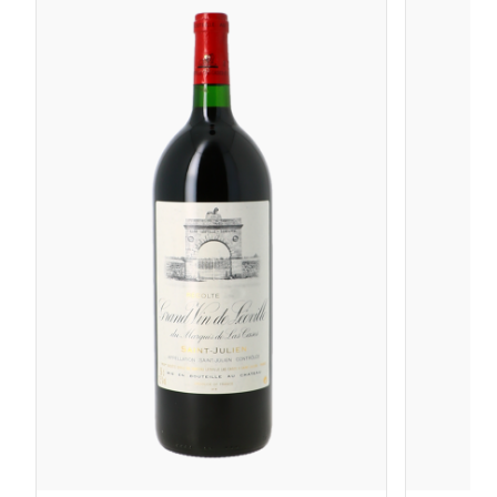
production à partir de 1931. Aussi, ce vin blanc porta le
nom de Château Laville Haut-Brion entre 1931 et 2008.
Il ne retrouva son nom de Château La Mission Haut-
Brion blanc qu’en 2009. Vinifié en barriques de 225
litres et bâtonné durant l’élevage afin de lui apporter
une assise minérale, ce grand vin blanc est élaboré
avec une forte proportion de sémillon, qui peut
néanmoins varier d’un millésime à l’autre.
La Chapelle de La Mission Haut-Brion, second vin
rouge du domaine fut créé en 1991. Cette cuvée
intègre les raisins des jeunes vignobles et bénéficie des
mêmes soins que le premier vin. À partir de 2006, la
Chapelle de la Mission Haut-Brion a inclus les raisins du
plus petit cru classé de Graves, le Château La Tour
Haut-Brion, nouvellement acquis par Domaine
Clarence Dillon. Ce dernier a contribué à enrichir les
vins de la cuvée la Chapelle. Ainsi, La Chapelle de la
Mission est devenue une très belle entrée en matière