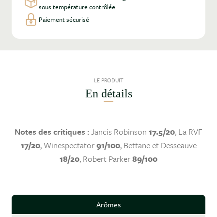
sous température contrôlée
Paiement sécurisé
LE PRODUIT
En détails
Notes des critiques :
Jancis Robinson
17.5/20
, La RVF
17/20
, Winespectator
91/100
, Bettane et Desseauve
18/20
, Robert Parker
89/100
Arômes