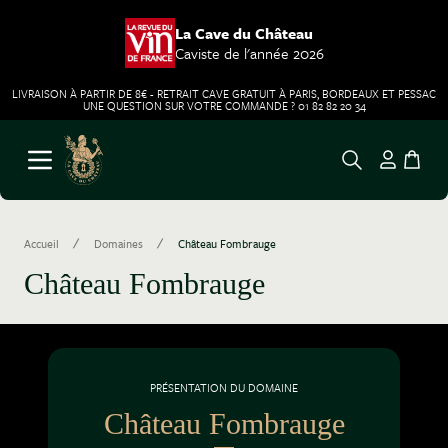
La Cave du Château
Caviste de l'année 2026
LIVRAISON À PARTIR DE 8€ - RETRAIT CAVE GRATUIT À PARIS, BORDEAUX ET PESSAC
UNE QUESTION SUR VOTRE COMMANDE ? 01 82 82 20 34
Aller au contenu
Ouvrir le menu
/
/
Accueil
Domaines
Château Fombrauge
Château Fombrauge
PRÉSENTATION DU DOMAINE
Château Fombrauge