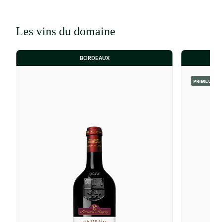
calcaires assure un drainage naturel supérieur
et apporte une minéralité distinctive aux vins.
Les vins du domaine
L’encépagement de la propriété se compose de
77% de merlot 14 % de cabernet franc et 9 %
de cabernet-sauvignon.
BORDEAUX
Le Château Fombrauge allie des méthodes
PRIMEUR
viticoles traditionnelles et des technologies de
pointe. Des drones fournissent des données
granulaires sur la vigueur et la maturité des
vignes. Parallèlement, des pratiques ancestrales
sont maintenues. Le labour par traction animale
est pratiqué pour préserver la structure des
sols et la biodiversité microbienne ainsi que les
vendanges manuelles en petites cagettes pour
préserver l'intégrité des baies.
Les raisins sont triés deux fois (avant et après
éraflage) par une équipe de vingt personnes