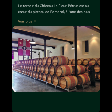
Le terroir du Château La Fleur-Pétrus est au
cœur du plateau de Pomerol, à l'une des plus
hautes élévations de l'appellation. Il se compose
Voir plus
de sols d’argiles graveleux profonds avec une
sous-couche riche en fer. L'ensemble du
vignoble bénéficie d'un mélange unique de
graves, d'argiles profondes et de "crasse de
fer".
Les cépages sont principalement le Merlot
(91%), complété par le Cabernet Franc (6%) et
le Petit Verdot (3%). Le Château La Fleur-
Pétrus a été le premier à planter du Petit
Verdot à Pomerol, une innovation pour faire
face aux changements climatiques.
La vinification au Château La Fleur-Pétrus est
"extrêmement précise mais assez
traditionnelle". Elle débute par des vendanges