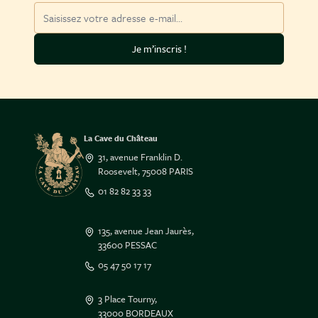
Adresse mail
Je m’inscris !
La Cave du Château
31, avenue Franklin D.
Roosevelt, 75008 PARIS
01 82 82 33 33
135, avenue Jean Jaurès,
33600 PESSAC
05 47 50 17 17
3 Place Tourny,
33000 BORDEAUX