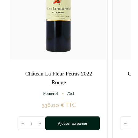
le millésime.
Château La Fleur Petrus 2022
Chât
Rouge
Pomerol
75cl
336,00 €
TTC
Quantité
Quantité
Ajouter au panier
Diminuer la quantité
Augmenter la quantité
Diminu