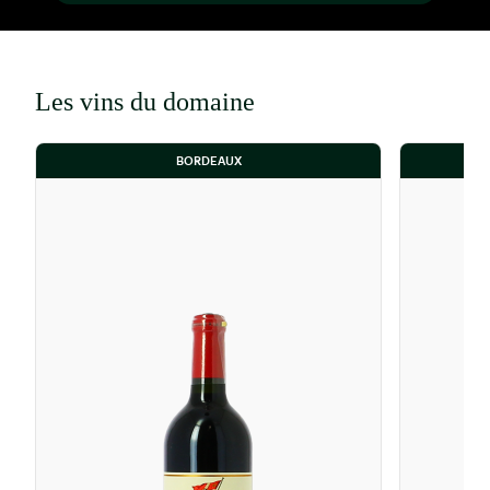
manuelles et un double tri rigoureux. La
fermentation se déroule dans des cuves en
béton et en acier inoxydable thermo-régulées,
suivie d'une macération douce. Le vin est
Les vins du domaine
ensuite élevé pendant 16 à 22 mois en barriques
de chêne, dont 50% de bois neuf.
BORDEAUX
Le Château La Fleur-Pétrus se distingue par sa
robe pourpre-rubis profonde. Au nez, il offre
un bouquet aromatique complexe et riche,
avec des notes de fruits rouges et noirs (prune,
mûre, cerise noire), de violette, d'épices et de
nuances terreuses (truffe, graphite). En
bouche, il est corsé, dense et velouté, avec une
structure ronde et une belle longueur.
L'intégration des tanins est gracieuse, menant à
une finale lisse et persistante. Le potentiel de
garde est remarquable, s'étendant
généralement de 10 à 20 ans, voire plus, selon