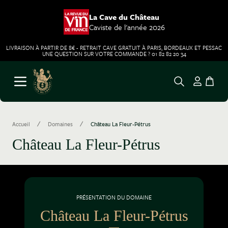
La Cave du Château
Caviste de l'année 2026
LIVRAISON À PARTIR DE 8€ - RETRAIT CAVE GRATUIT À PARIS, BORDEAUX ET PESSAC
UNE QUESTION SUR VOTRE COMMANDE ? 01 82 82 20 34
Aller au contenu
Ouvrir le menu
/
/
Accueil
Domaines
Château La Fleur-Pétrus
Château La Fleur-Pétrus
PRÉSENTATION DU DOMAINE
Château La Fleur-Pétrus