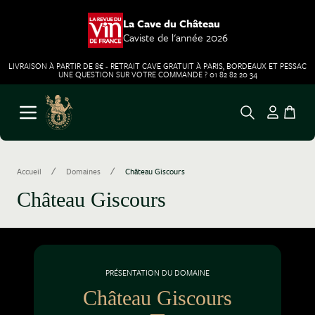
La Cave du Château
Caviste de l'année 2026
LIVRAISON À PARTIR DE 8€ - RETRAIT CAVE GRATUIT À PARIS, BORDEAUX ET PESSAC
UNE QUESTION SUR VOTRE COMMANDE ? 01 82 82 20 34
Aller au contenu
Ouvrir le menu
/
/
Accueil
Domaines
Château Giscours
Château Giscours
PRÉSENTATION DU DOMAINE
Château Giscours