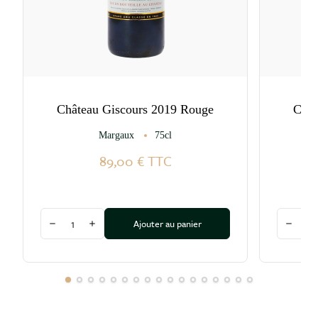
Château Giscours 2019 Rouge
Chât
Margaux
75cl
89,00 €
TTC
Quantité
Quantité
Ajouter au panier
Diminuer la quantité
Augmenter la quantité
Diminu