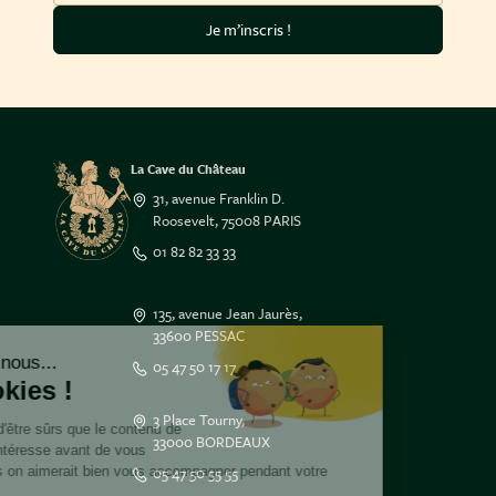
Je m’inscris !
La Cave du Château
31, avenue Franklin D.
Roosevelt, 75008 PARIS
01 82 82 33 33
135, avenue Jean Jaurès,
33600 PESSAC
Salut c'est nous...
05 47 50 17 17
les Cookies !
3 Place Tourny,
On a attendu d'être sûrs que le contenu de
33000 BORDEAUX
ce site vous intéresse avant de vous
05 47 50 55 55
déranger, mais on aimerait bien vous accompagner pendant votre
visite...