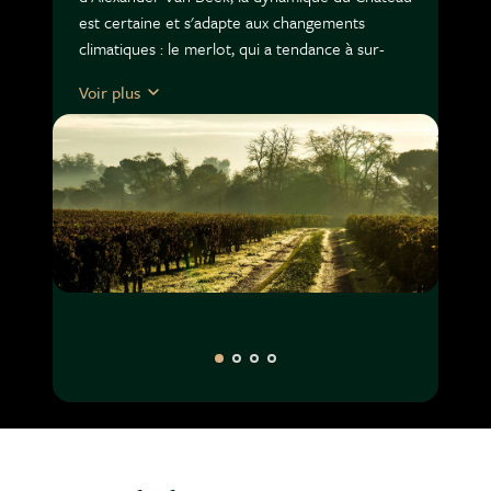
est certaine et s'adapte aux changements
climatiques : le merlot, qui a tendance à sur-
mûrir disparait petit à petit au profit du
Voir plus
Cabernet Sauvignon. Ce dernier compose
désormais 75 % de l'assemblage final.