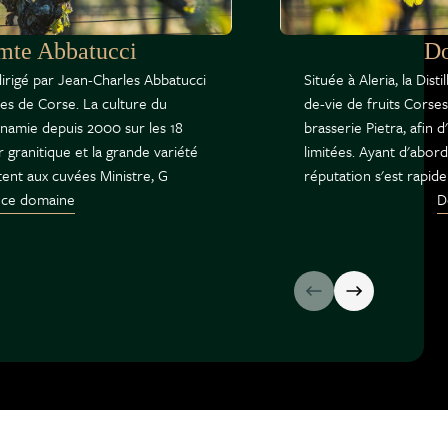
te Abbatucci
Do
rigé par Jean-Charles Abbatucci
Située à Aleria, la Dist
les de Corse. La culture du
de-vie de fruits Corses.
ynamie depuis 2000 sur les 18
brasserie Pietra, afin 
 granitique et la grande variété
limitées. Ayant d'abor
ent aux cuvées Ministre, G
réputation s'est rapid
 ce domaine
D