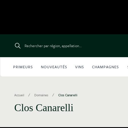
Aller au contenu
Rechercher par région, appellation...
PRIMEURS
NOUVEAUTÉS
VINS
CHAMPAGNES
/
/
Accueil
Domaines
Clos Canarelli
Clos Canarelli