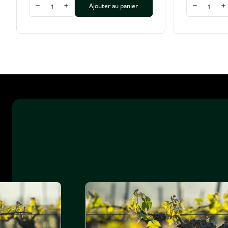
Quantité
Quantité
Ajouter au panier
Diminuer la quantité
Augmenter la quantité
Diminuer l
A