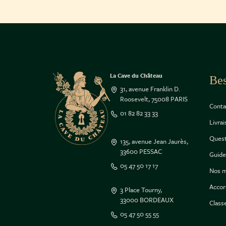
La Cave du Château
Bes
31, avenue Franklin D.
Roosevelt, 75008 PARIS
Conta
01 82 82 33 33
Livra
Quest
135, avenue Jean Jaurès,
33600 PESSAC
Guide
05 47 50 17 17
Nos m
Accor
3 Place Tourny,
33000 BORDEAUX
Class
05 47 50 55 55