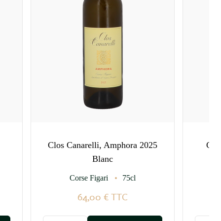
Clos Canarelli, Amphora 2025
Clo
Blanc
Corse Figari
75cl
64,00 €
TTC