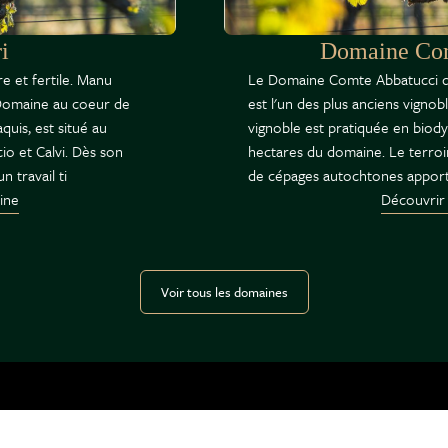
i
Domaine Com
e et fertile. Manu
Le Domaine Comte Abbatucci di
 Domaine au coeur de
est l'un des plus anciens vignob
quis, est situé au
vignoble est pratiquée en biod
cio et Calvi. Dès son
hectares du domaine. Le terroir
n travail ti
de cépages autochtones apport
ine
Découvrir
Voir tous les domaines