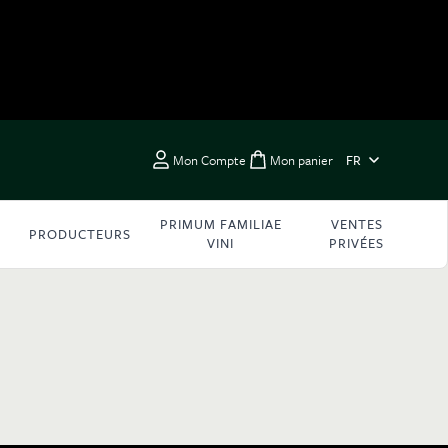
LANGUE
Mon Compte
Mon panier
FR
Toggle minicart, Vous 
PRIMUM FAMILIAE
VENTES
PRODUCTEURS
VINI
PRIVÉES