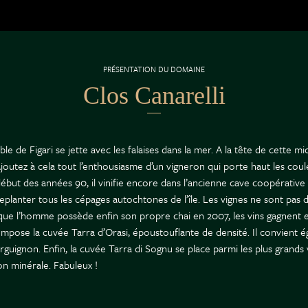
PRÉSENTATION DU DOMAINE
Clos Canarelli
ble de Figari se jette avec les falaises dans la mer. A la tête de cette m
 Ajoutez à cela tout l’enthousiasme d’un vigneron qui porte haut les cou
début des années 90, il vinifie encore dans l’ancienne cave coopérative
planter tous les cépages autochtones de l’île. Les vignes ne sont pas 
sque l’homme possède enfin son propre chai en 2007, les vins gagnent e
compose la cuvée Tarra d’Orasi, époustouflante de densité. Il convient 
urguignon. Enfin, la cuvée Tarra di Sognu se place parmi les plus grands
on minérale. Fabuleux !