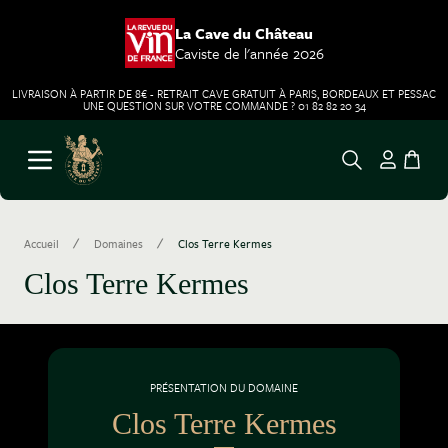
La Cave du Château
Caviste de l'année 2026
LIVRAISON À PARTIR DE 8€ - RETRAIT CAVE GRATUIT À PARIS, BORDEAUX ET PESSAC
UNE QUESTION SUR VOTRE COMMANDE ? 01 82 82 20 34
Aller au contenu
Ouvrir le menu
/
/
Accueil
Domaines
Clos Terre Kermes
Clos Terre Kermes
PRÉSENTATION DU DOMAINE
Clos Terre Kermes