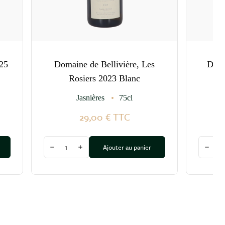
25
Domaine de Bellivière, Les
Doma
Rosiers 2023 Blanc
Jasnières
75cl
29,00 €
TTC
Quantité
Quantit
Ajouter au panier
Diminuer la quantité
Augmenter la quantité
Dimin