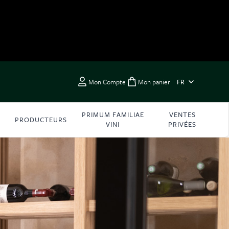
LANGUE
Mon Compte
Mon panier
FR
Toggle minicart, Vous 
PRIMUM FAMILIAE
VENTES
PRODUCTEURS
VINI
PRIVÉES