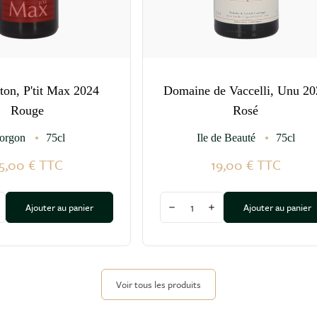
ton, P'tit Max 2024
Domaine de Vaccelli, Unu 20
Rouge
Rosé
orgon
75cl
Ile de Beauté
75cl
5,00 €
TTC
19,00 €
TTC
Quantité
Ajouter au panier
Ajouter au panier
a quantité
ugmenter la quantité
Diminuer la quantité
Augmenter la quantité
Voir tous les produits