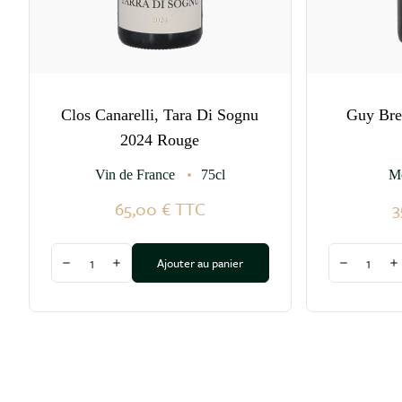
Clos Canarelli, Tara Di Sognu
Guy Bre
2024 Rouge
Vin de France
75cl
M
65,00 €
TTC
3
Quantité
Quantité
Ajouter au panier
Diminuer la quantité
Augmenter la quantité
Diminuer l
A