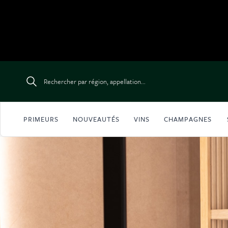
Aller au contenu
Rechercher par région, appellation...
PRIMEURS
NOUVEAUTÉS
VINS
CHAMPAGNES