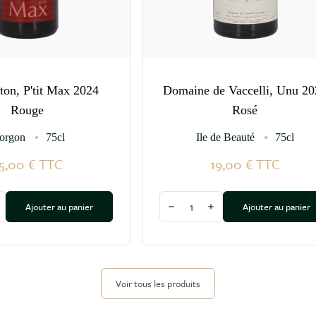
ton, P'tit Max 2024
Domaine de Vaccelli, Unu 20
Rouge
Rosé
orgon
75cl
Ile de Beauté
75cl
5,00 €
TTC
19,00 €
TTC
Quantité
Ajouter au panier
Ajouter au panier
a quantité
ugmenter la quantité
Diminuer la quantité
Augmenter la quantité
Voir tous les produits