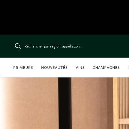
Aller au contenu
Rechercher par région, appellation...
PRIMEURS
NOUVEAUTÉS
VINS
CHAMPAGNES