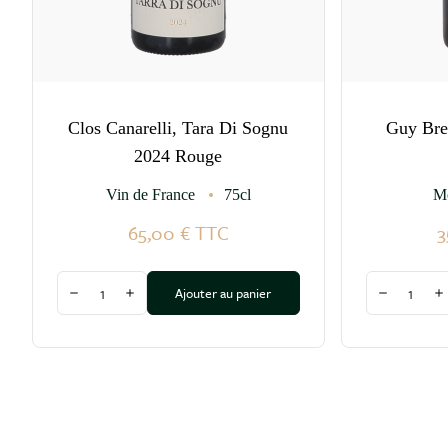
Clos Canarelli, Tara Di Sognu
Guy Bre
2024 Rouge
Vin de France
75cl
M
65,00 €
TTC
3
Quantité
Quantité
Ajouter au panier
Diminuer la quantité
Augmenter la quantité
Diminuer l
A