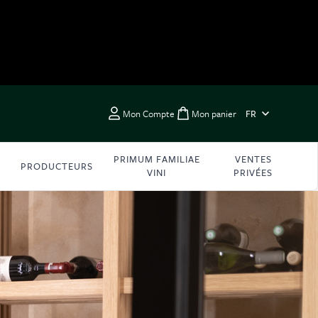
LANGUE
Mon Compte
Mon panier
FR
Toggle minicart, Vous 
PRIMUM FAMILIAE
VENTES
PRODUCTEURS
VINI
PRIVÉES