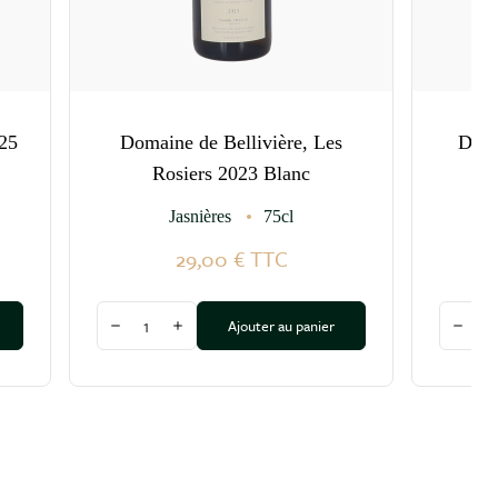
25
Domaine de Bellivière, Les
Doma
Rosiers 2023 Blanc
Jasnières
75cl
29,00 €
TTC
Quantité
Quantit
Ajouter au panier
Diminuer la quantité
Augmenter la quantité
Dimin