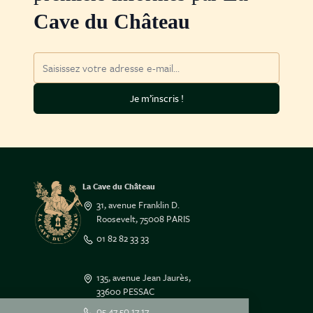
Cave du Château
Adresse mail
Je m’inscris !
La Cave du Château
31, avenue Franklin D.
Roosevelt, 75008 PARIS
01 82 82 33 33
135, avenue Jean Jaurès,
33600 PESSAC
Salut c'est nous...
05 47 50 17 17