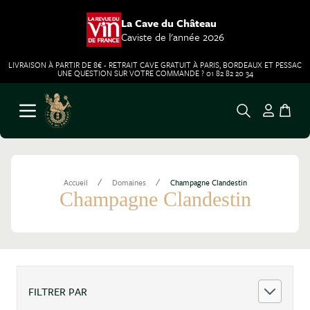
La Cave du Château
Caviste de l'année 2026
LIVRAISON À PARTIR DE 8€ - RETRAIT CAVE GRATUIT À PARIS, BORDEAUX ET PESSAC
UNE QUESTION SUR VOTRE COMMANDE ? 01 82 82 20 34
Aller au contenu
Ouvrir le menu
/
/
Accueil
Domaines
Champagne Clandestin
Champagne Clandestin
FILTRER PAR