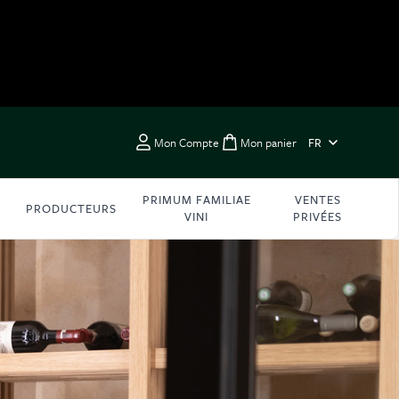
LANGUE
Mon Compte
Mon panier
FR
Toggle minicart, Vous 
PRIMUM FAMILIAE
VENTES
PRODUCTEURS
VINI
PRIVÉES