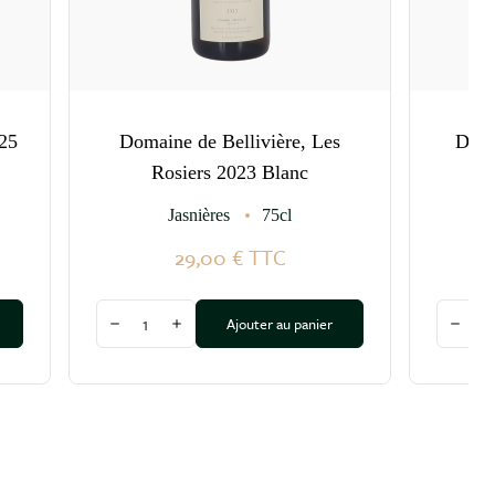
25
Domaine de Bellivière, Les
Doma
Rosiers 2023 Blanc
Jasnières
75cl
29,00 €
TTC
Quantité
Quantit
Ajouter au panier
Diminuer la quantité
Augmenter la quantité
Dimin