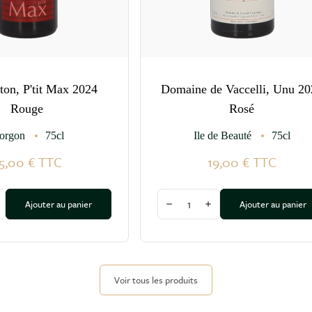
ton, P'tit Max 2024
Domaine de Vaccelli, Unu 20
Rouge
Rosé
orgon
75cl
Ile de Beauté
75cl
5,00 €
TTC
19,00 €
TTC
Quantité
Ajouter au panier
Ajouter au panier
a quantité
ugmenter la quantité
Diminuer la quantité
Augmenter la quantité
Voir tous les produits