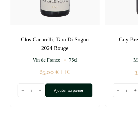
Clos Canarelli, Tara Di Sognu
Guy Bre
2024 Rouge
Vin de France
75cl
M
65,00 €
TTC
3
Quantité
Quantité
Ajouter au panier
Diminuer la quantité
Augmenter la quantité
Diminuer l
A