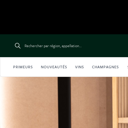
Aller au contenu
Rechercher par région, appellation...
PRIMEURS
NOUVEAUTÉS
VINS
CHAMPAGNES