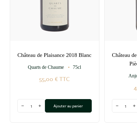
Château de Plaisance 2018 Blanc
Château de
Piè
Quarts de Chaume
75cl
Anj
55,00 €
TTC
4
Quantité
Quantité
Ajouter au panier
Diminuer la quantité
Augmenter la quantité
Diminuer l
A