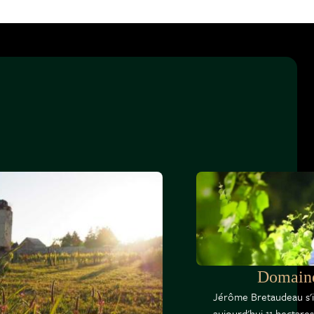
Domaine
Jérôme Bretaudeau s'i
aujourd'hui 11 hectare