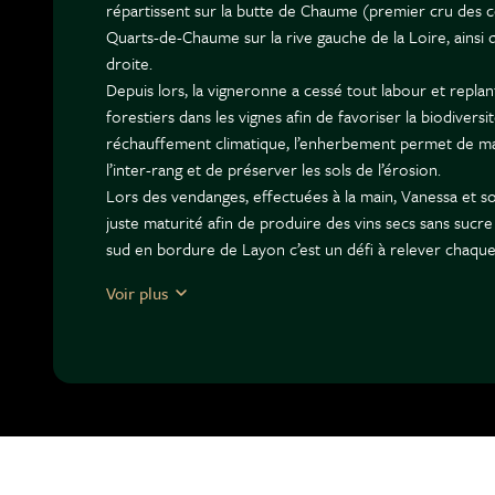
répartissent sur la butte de Chaume (premier cru des c
Quarts-de-Chaume sur la rive gauche de la Loire, ainsi 
droite.
Depuis lors, la vigneronne a cessé tout labour et replant
forestiers dans les vignes afin de favoriser la biodivers
réchauffement climatique, l’enherbement permet de ma
l’inter-rang et de préserver les sols de l’érosion.
Lors des vendanges, effectuées à la main, Vanessa et s
juste maturité afin de produire des vins secs sans sucre
sud en bordure de Layon c’est un défi à relever chaqu
millésime, la vigneronne isole les raisins de chaque pa
Voir plus
vins secs qui reflètent leur terroir. Pour l’élevage, ell
l’inox, le chêne (foudres et barriques de 225 et 400 litr
fonction du potentiel de chaque cuvée. Le soufre (SO₂) 
raisonnées à la mise en bouteilles.
Outre un délicieux anjou blanc issu de vignes de moins 
distinguent en vins secs :
Ronceray : un anjou provenant de chenin de 35 ans sur sc
2/3 en barriques et foudres et 1/3 en cuve. Un très beau