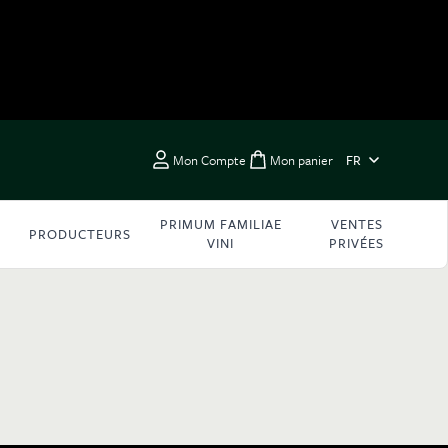
LANGUE
Mon Compte
Mon panier
FR
Toggle minicart, Vous 
PRIMUM FAMILIAE
VENTES
PRODUCTEURS
VINI
PRIVÉES