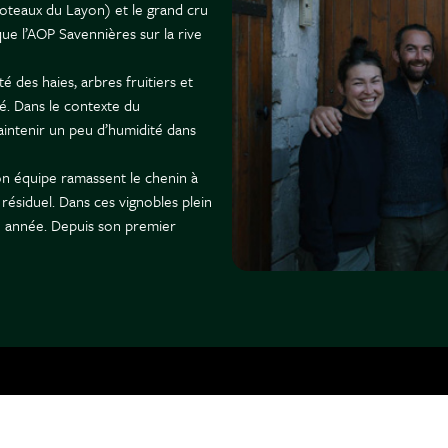
oteaux du Layon) et le grand cru
que l’AOP Savennières sur la rive
é des haies, arbres fruitiers et
ité. Dans le contexte du
intenir un peu d’humidité dans
on équipe ramassent le chenin à
 résiduel. Dans ces vignobles plein
e année. Depuis son premier
rcelle afin de créer une gamme de
e combine des contenants tels que
es) et des jarres de grès en
n’est utilisé qu’à doses très
de vingt ans, quelques cuvées se
histes, spilite et grès, élevé pour
 blanc racé et complexe, qui allie