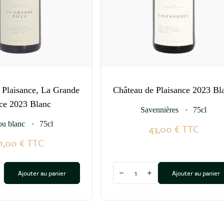
 Plaisance, La Grande
Château de Plaisance 2023 Bl
ce 2023 Blanc
Savennières
75cl
ou blanc
75cl
43,00 €
TTC
1,00 €
TTC
Quantité
Ajouter au panier
Ajouter au panier
a quantité
ugmenter la quantité
Diminuer la quantité
Augmenter la quantité