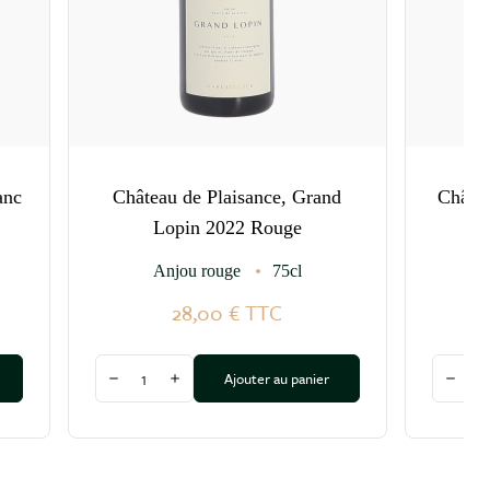
anc
Château de Plaisance, Grand
Châtea
Lopin 2022 Rouge
Anjou rouge
75cl
28,00 €
TTC
Quantité
Quantit
Ajouter au panier
Diminuer la quantité
Augmenter la quantité
Dimin