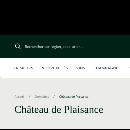
Aller au contenu
Rechercher par région, appellation...
PRIMEURS
NOUVEAUTÉS
VINS
CHAMPAGNES
/
/
Accueil
Domaines
Château de Plaisance
Château de Plaisance