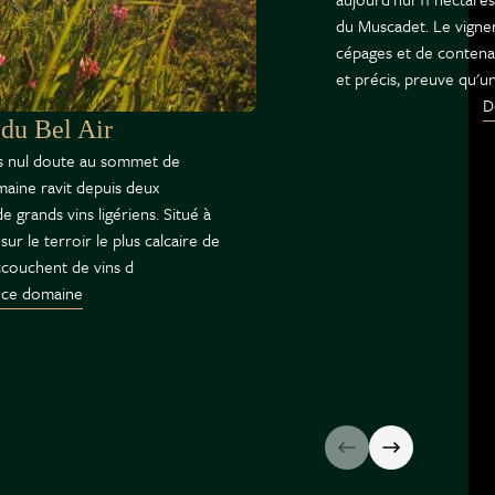
du Muscadet. Le vigne
cépages et de contenant
et précis, preuve qu'un
D
du Bel Air
ans nul doute au sommet de
omaine ravit depuis deux
 grands vins ligériens. Situé à
sur le terroir le plus calcaire de
accouchent de vins d
 ce domaine