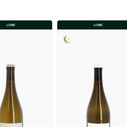
et de schistes à feuillets
 sans une once d’austérité.
élevée en amphores et barriques. Le
LOIRE
LOIRE
e enveloppant qui le rend indiqué
che.
 le terroir de Quarts de Chaume.
uits bien mûrs, des notes épicées et
e bonifier plusieurs années.