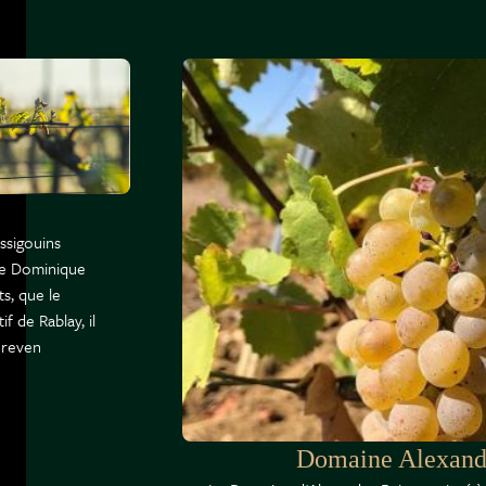
ssigouins
de Dominique
s, que le
f de Rablay, il
e reven
Domaine Alexand