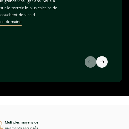
 grands vins ligériens. Situé à
sur le terroir le plus calcaire de
accouchent de vins d
 ce domaine
Multiples moyens de
paiements sécurisés