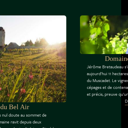
Domaine
Jérôme Bretaudeau s'i
aujourd'hui 11 hectare
du Muscadet. Le vigne
cépages et de contenant
et précis, preuve qu'un
D
du Bel Air
ans nul doute au sommet de
omaine ravit depuis deux