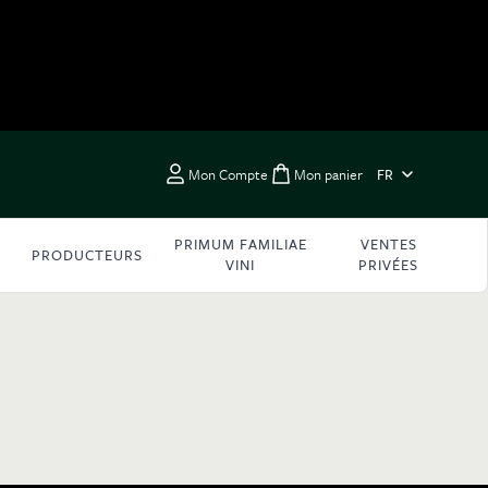
LANGUE
Mon Compte
Mon panier
FR
Toggle minicart, Vous 
PRIMUM FAMILIAE
VENTES
PRODUCTEURS
VINI
PRIVÉES