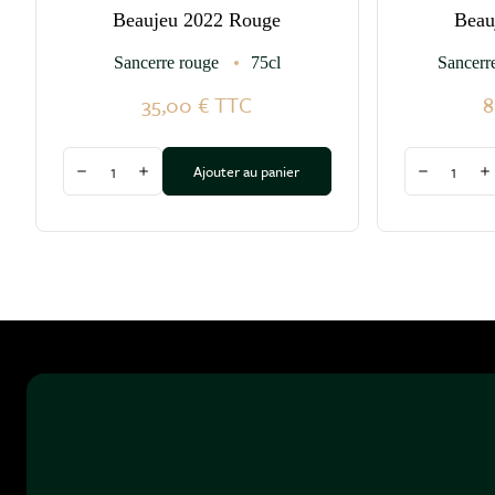
Beaujeu 2022 Rouge
Beau
Sancerre rouge
75cl
Sancerr
35,00 €
TTC
8
Quantité
Quantité
Ajouter au panier
Diminuer la quantité
Augmenter la quantité
Diminuer l
A