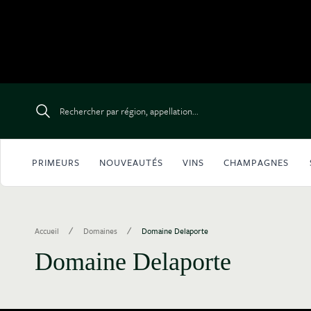
Aller au contenu
Rechercher par région, appellation...
PRIMEURS
NOUVEAUTÉS
VINS
CHAMPAGNES
/
/
Accueil
Domaines
Domaine Delaporte
Domaine Delaporte