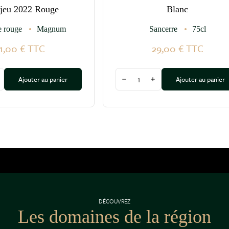
jeu 2022 Rouge
Blanc
e rouge
Magnum
Sancerre
75cl
1,00 €
TTC
29,00 €
TTC
Quantité
Ajouter au panier
Ajouter au panier
a quantité
ugmenter la quantité
Diminuer la quantité
Augmenter la quantité
DÉCOUVREZ
Les domaines de la région