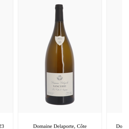
23
Domaine Delaporte, Côte
Domai