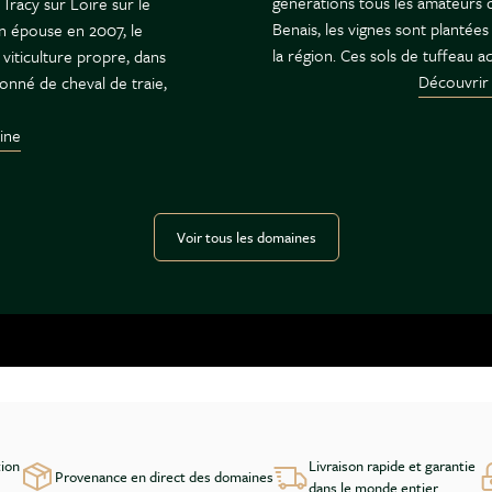
générations tous les amateurs de
Tracy sur Loire sur le
Benais, les vignes sont plantées 
on épouse en 2007, le
la région. Ces sols de tuffeau 
viticulture propre, dans
Découvrir
ionné de cheval de traie,
ine
Voir tous les domaines
tion
Livraison rapide et garantie
Provenance en direct des domaines
dans le monde entier