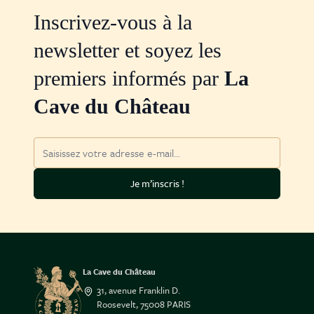
Inscrivez-vous à la
newsletter et soyez les
premiers informés par
La
Cave du Château
Adresse mail
Je m’inscris !
La Cave du Château
31, avenue Franklin D.
Roosevelt, 75008 PARIS