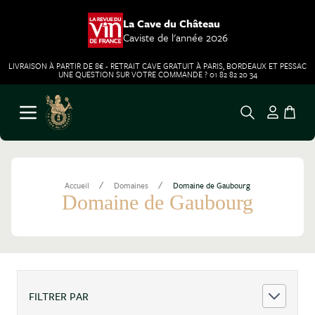
La Cave du Château
Caviste de l'année 2026
LIVRAISON À PARTIR DE 8€ - RETRAIT CAVE GRATUIT À PARIS, BORDEAUX ET PESSAC
UNE QUESTION SUR VOTRE COMMANDE ? 01 82 82 20 34
Aller au contenu
Ouvrir le menu
/
/
Accueil
Domaines
Domaine de Gaubourg
Domaine de Gaubourg
FILTRER PAR