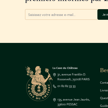
Adresse mail
Je m
La Cave du Château
Bes
31, avenue Franklin D.
Roosevelt, 75008 PARIS
Conta
01 82 82 33 33
Livra
Quest
135, avenue Jean Jaurès,
33600 PESSAC
Guide