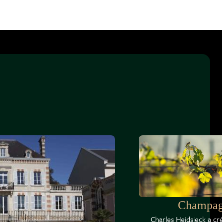
Champagn
Charles Heidsieck a c