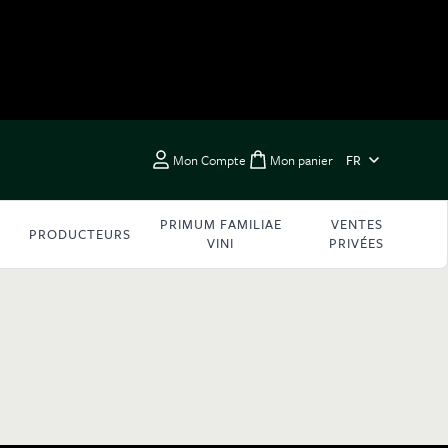
LANGUE
Mon Compte
Mon panier
FR
Toggle minicart, Vous 
PRIMUM FAMILIAE
VENTES
PRODUCTEURS
VINI
PRIVÉES