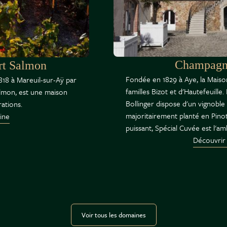
Champagne
rt Salmon
Fondée en 1829 à Aye, la Maison
818 à Mareuil-sur-Aÿ par
familles Bizot et d'Hautefeuille
Salmon, est une maison
Bollinger dispose d'un vignoble
ations.
majoritairement planté en Pino
ine
puissant, Spécial Cuvée est l'a
Découvrir
Voir tous les domaines