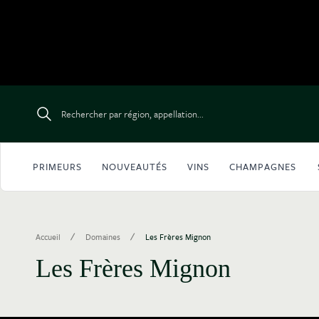
Aller au contenu
Rechercher par région, appellation...
PRIMEURS
NOUVEAUTÉS
VINS
CHAMPAGNES
/
/
Accueil
Domaines
Les Frères Mignon
Les Frères Mignon