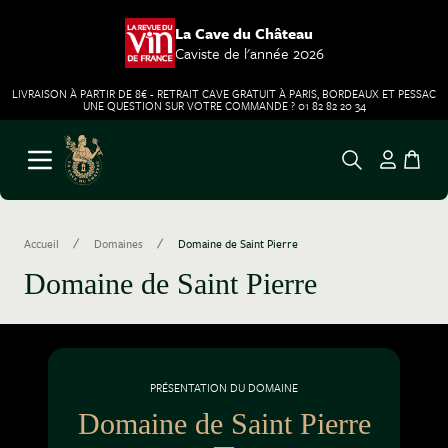
La Cave du Château
Caviste de l'année 2026
LIVRAISON À PARTIR DE 8€ - RETRAIT CAVE GRATUIT À PARIS, BORDEAUX ET PESSAC
UNE QUESTION SUR VOTRE COMMANDE ? 01 82 82 20 34
Aller au contenu
Ouvrir le menu
/
/
Accueil
Domaines
Domaine de Saint Pierre
Domaine de Saint Pierre
PRÉSENTATION DU DOMAINE
Domaine de Saint Pierre