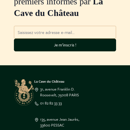
premiers informés par
La
Cave du Château
Adresse mail
Je m’inscris !
La Cave du Château
31, avenue Franklin D.
Roosevelt, 75008 PARIS
01 82 82 33 33
135, avenue Jean Jaurès,
33600 PESSAC